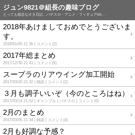
ジュン9821＠組長の趣味ブログ
とっても残念なオタ日記…パチスロ・アニメ・フィギュアetc…
2018年あけましておめでとうございま
す。
2018/01/05 21:36
コメント(2)
2017年総まとめ
2017/12/30 21:41
コメント(6)
スープラのリアウイング加工開始
2017/03/20 21:32
雑談
コメント(2)
３月も調子いいぞ（今のところはね）
2017/03/14 21:52
ギャンブル
パチスロ
コメント(0)
2月のまとめ
2017/03/05 21:34
雑談
コメント(4)
2月も好調な予感？